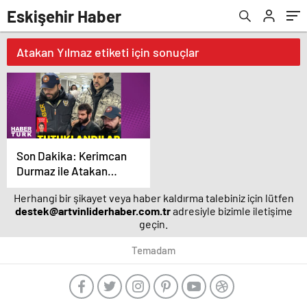
Eskişehir Haber
Atakan Yılmaz etiketi için sonuçlar
Son Dakika: Kerimcan
Durmaz ile Atakan
Yılmaz tutuklandı!
Herhangi bir şikayet veya haber kaldırma talebiniz için lütfen
Durmaz'ın emniyetteki
destek@artvinliderhaber.com.tr
adresiyle bizimle iletişime
ifadesi ortaya çıktı –
geçin.
Magazin haberleri
Temadam