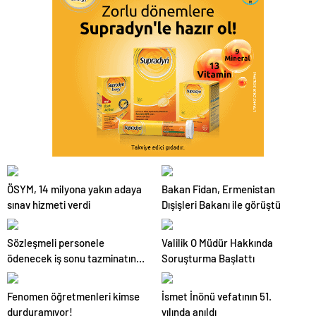
ÖSYM, 14 milyona yakın adaya
Bakan Fidan, Ermenistan
sınav hizmeti verdi
Dışişleri Bakanı ile görüştü
Sözleşmeli personele
Valilik O Müdür Hakkında
ödenecek iş sonu tazminatının
Soruşturma Başlattı
hesabında uygulanacak
hususlar nelerdir?
Fenomen öğretmenleri kimse
İsmet İnönü vefatının 51.
durduramıyor!
yılında anıldı