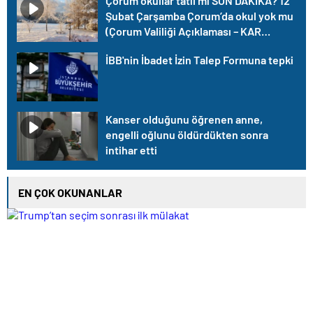
Çorum okullar tatil mi SON DAKİKA? 12
Şubat Çarşamba Çorum’da okul yok mu
(Çorum Valiliği Açıklaması – KAR
TATİLİ)?
İBB'nin İbadet İzin Talep Formuna tepki
Kanser olduğunu öğrenen anne,
engelli oğlunu öldürdükten sonra
intihar etti
EN ÇOK OKUNANLAR