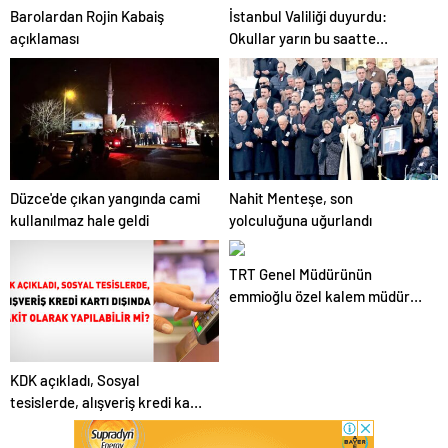
Barolardan Rojin Kabaiş
İstanbul Valiliği duyurdu:
açıklaması
Okullar yarın bu saatte
kapanacak
Düzce'de çıkan yangında cami
Nahit Menteşe, son
kullanılmaz hale geldi
yolculuğuna uğurlandı
TRT Genel Müdürünün
emmioğlu özel kalem müdürü
yapılmış
KDK açıkladı, Sosyal
tesislerde, alışveriş kredi kartı
dışında nakit olarak yapılabilir
mi?