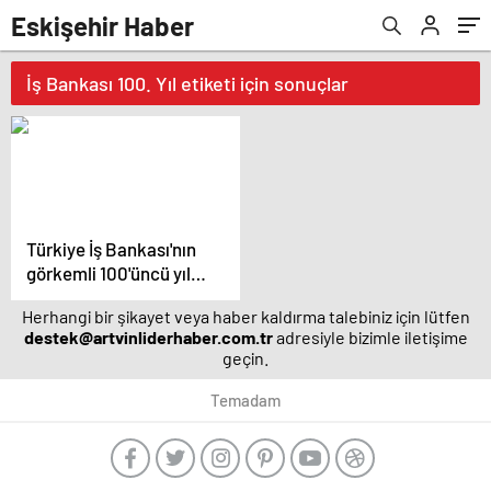
Eskişehir Haber
İş Bankası 100. Yıl etiketi için sonuçlar
Türkiye İş Bankası'nın
görkemli 100'üncü yıl
kutlaması – Magazin
Herhangi bir şikayet veya haber kaldırma talebiniz için lütfen
haberleri
destek@artvinliderhaber.com.tr
adresiyle bizimle iletişime
geçin.
Temadam