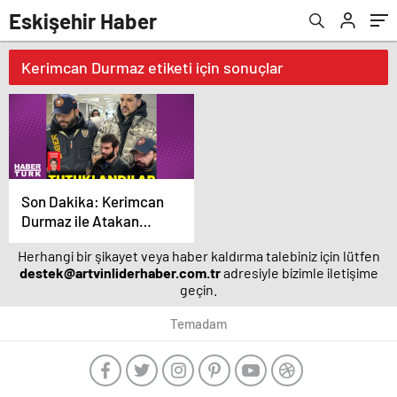
Eskişehir Haber
Kerimcan Durmaz etiketi için sonuçlar
Son Dakika: Kerimcan
Durmaz ile Atakan
Yılmaz tutuklandı!
Herhangi bir şikayet veya haber kaldırma talebiniz için lütfen
Durmaz'ın emniyetteki
destek@artvinliderhaber.com.tr
adresiyle bizimle iletişime
ifadesi ortaya çıktı –
geçin.
Magazin haberleri
Temadam