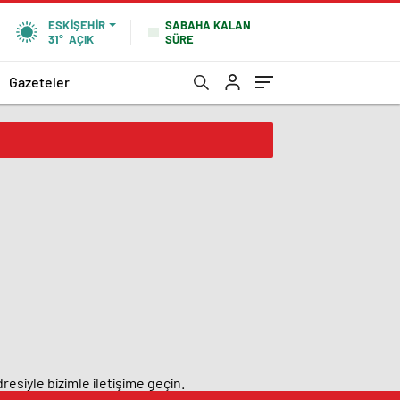
SABAHA KALAN
ESKIŞEHIR
SÜRE
31°
AÇIK
Gazeteler
resiyle bizimle iletişime geçin.