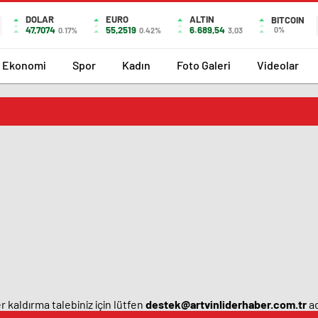
DOLAR
EURO
ALTIN
BITCOIN
47,7074
55,2519
6.689,54
0%
0.17%
0.42%
3,03
Ekonomi
Spor
Kadın
Foto Galeri
Videolar
 kaldırma talebiniz için lütfen
destek@artvinliderhaber.com.tr
ad