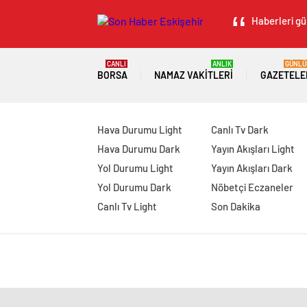
Haberleri gü
CANLI
ANLIK
GÜNLÜ
BORSA
NAMAZ VAKITLERI
GAZETELE
Hava Durumu Light
Canlı Tv Dark
Hava Durumu Dark
Yayın Akışları Light
Yol Durumu Light
Yayın Akışları Dark
Yol Durumu Dark
Nöbetçi Eczaneler
Canlı Tv Light
Son Dakika
manavgat