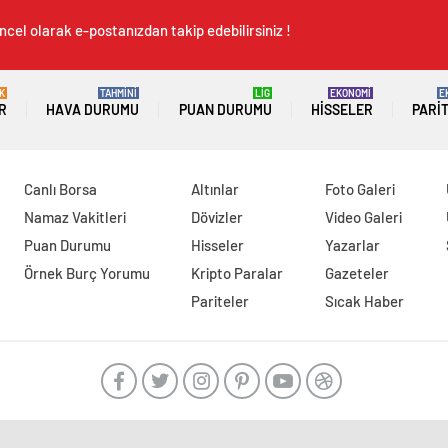
ncel olarak e-postanızdan takip edebilirsiniz !
K
TAHMİNİ
LİG
EKONOMİ
E
R
HAVA DURUMU
PUAN DURUMU
HISSELER
PARI
Canlı Borsa
Altınlar
Foto Galeri
Namaz Vakitleri
Dövizler
Video Galeri
Puan Durumu
Hisseler
Yazarlar
Örnek Burç Yorumu
Kripto Paralar
Gazeteler
Pariteler
Sıcak Haber