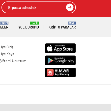
KONOMİ
TRAFİK
CANLI
TELER
YOL DURUMU
KRIPTO PARALAR
Üye Giriş
Üye Kayıt
Şifremi Unuttum