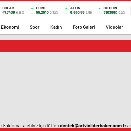
DOLAR
EURO
ALTIN
BITCOIN
47,7436
55,2510
6.660,55
3103860
0.18%
0.32%
2,59
0.2%
Ekonomi
Spor
Kadın
Foto Galeri
Videolar
 kaldırma talebiniz için lütfen
destek@artvinliderhaber.com.tr
ad