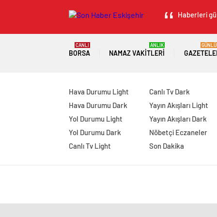
Haberleri gü
CANLI
ANLIK
GÜNLÜ
BORSA
NAMAZ VAKITLERI
GAZETELE
Hava Durumu Light
Canlı Tv Dark
Hava Durumu Dark
Yayın Akışları Light
Yol Durumu Light
Yayın Akışları Dark
Yol Durumu Dark
Nöbetçi Eczaneler
Canlı Tv Light
Son Dakika
manavgat