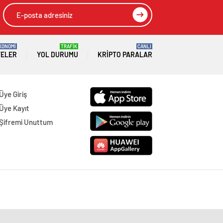
KONOMİ
TRAFİK
CANLI
TELER
YOL DURUMU
KRIPTO PARALAR
Üye Giriş
Üye Kayıt
Şifremi Unuttum