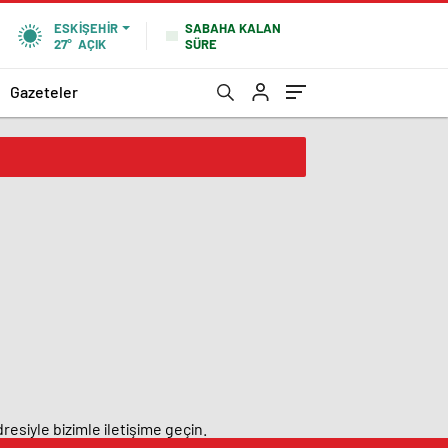
SABAHA KALAN
ESKIŞEHIR
SÜRE
27°
AÇIK
Gazeteler
resiyle bizimle iletişime geçin.