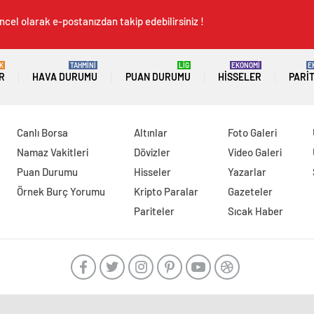
ncel olarak e-postanızdan takip edebilirsiniz !
K
TAHMİNİ
LİG
EKONOMİ
E
R
HAVA DURUMU
PUAN DURUMU
HISSELER
PARI
Canlı Borsa
Altınlar
Foto Galeri
Namaz Vakitleri
Dövizler
Video Galeri
Puan Durumu
Hisseler
Yazarlar
Örnek Burç Yorumu
Kripto Paralar
Gazeteler
Pariteler
Sıcak Haber