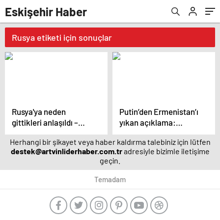
Eskişehir Haber
Rusya etiketi için sonuçlar
Rusya'ya neden
Putin’den Ermenistan’ı
gittikleri anlaşıldı –
yıkan açıklama:
Magazin haberleri
Karabağ Azerbaycan’ın
Herhangi bir şikayet veya haber kaldırma talebiniz için lütfen
ayrılmaz bir parçasıdır!
destek@artvinliderhaber.com.tr
adresiyle bizimle iletişime
geçin.
Temadam