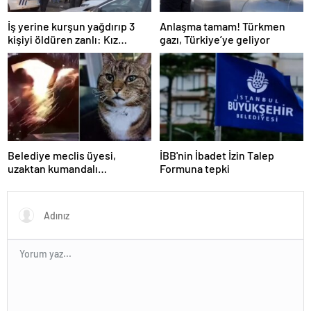
İş yerine kurşun yağdırıp 3
Anlaşma tamam! Türkmen
kişiyi öldüren zanlı: Kız
gazı, Türkiye’ye geliyor
arkadaşımın taciz edildiğini
öğrendim
Belediye meclis üyesi,
İBB'nin İbadet İzin Talep
uzaktan kumandalı
Formuna tepki
patlayıcıyla kediyi havaya
uçurmaya çalıştı