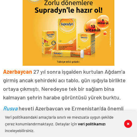
Azerbaycan
27 yıl sonra işgalden kurtulan Ağdam’a
girmiş ancak şehirdeki acı tablo, gün ışığıyla birlikte
ortaya çıkmıştı. Neredeyse tek bir sağlam bina
kalmayan şehrin harabe görüntüsü yürek burktu.
Rusya
heyeti Azerbaycan ve Ermenistan’da önemli
görüşmeler gerçekleştirirken Paşinyan’a tüm
Veri politikasındaki amaçlarla sınırlı ve mevzuata uygun şekilde
çerez konumlandırmaktayız. Detaylar için
veri politikamızı
0
0
0
2
0
0
umutlarını başladığı Rusya’dan yine kötü haber geldi.
inceleyebilirsiniz.
“Dağlık Karabağ Azerbaycan’ın Ayrılmaz Bir