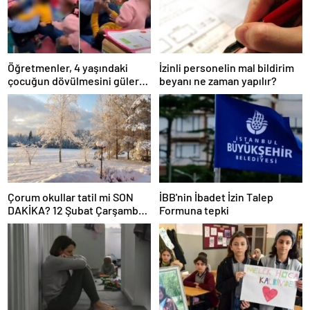
Öğretmenler, 4 yaşındaki
İzinli personelin mal bildirim
çocuğun dövülmesini gülerek
beyanı ne zaman yapılır?
izledi
Çorum okullar tatil mi SON
İBB'nin İbadet İzin Talep
DAKİKA? 12 Şubat Çarşamba
Formuna tepki
Çorum’da okul yok mu (Çorum
Valiliği Açıklaması – KAR
TATİLİ)?