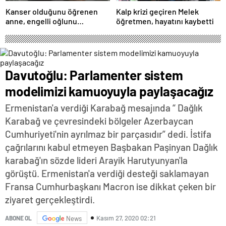
Kanser olduğunu öğrenen
Kalp krizi geçiren Melek
anne, engelli oğlunu
öğretmen, hayatını kaybetti
öldürdükten sonra intihar etti
Davutoğlu: Parlamenter sistem
modelimizi kamuoyuyla paylaşacağız
Ermenistan'a verdiği Karabağ mesajında “ Dağlık
Karabağ ve çevresindeki bölgeler Azerbaycan
Cumhuriyeti'nin ayrılmaz bir parçasıdır” dedi. İstifa
çağrılarını kabul etmeyen Başbakan Paşinyan Dağlık
karabağ'ın sözde lideri Arayik Harutyunyan'la
görüştü. Ermenistan'a verdiği desteği saklamayan
Fransa Cumhurbaşkanı Macron ise dikkat çeken bir
ziyaret gerçekleştirdi.
Kasım 27, 2020 02:21
ABONE OL
News