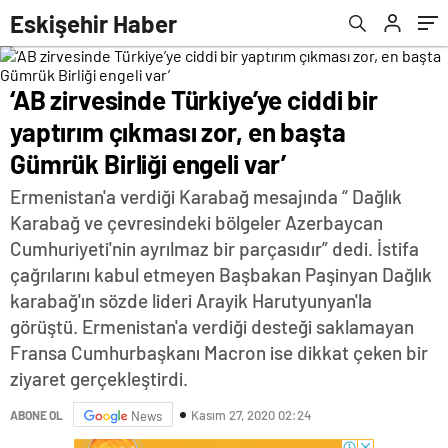
var’
Eskişehir Haber
‘AB zirvesinde Türkiye’ye ciddi bir
yaptırım çıkması zor, en başta
Gümrük Birliği engeli var’
Ermenistan'a verdiği Karabağ mesajında “ Dağlık
Karabağ ve çevresindeki bölgeler Azerbaycan
Cumhuriyeti'nin ayrılmaz bir parçasıdır” dedi. İstifa
çağrılarını kabul etmeyen Başbakan Paşinyan Dağlık
karabağ'ın sözde lideri Arayik Harutyunyan'la
görüştü. Ermenistan'a verdiği desteği saklamayan
Fransa Cumhurbaşkanı Macron ise dikkat çeken bir
ziyaret gerçekleştirdi.
Kasım 27, 2020 02:24
ABONE OL
News