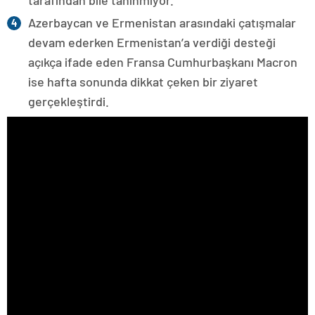
Azerbaycan ve Ermenistan arasındaki çatışmalar
devam ederken Ermenistan’a verdiği desteği
açıkça ifade eden Fransa Cumhurbaşkanı Macron
ise hafta sonunda dikkat çeken bir ziyaret
gerçekleştirdi.