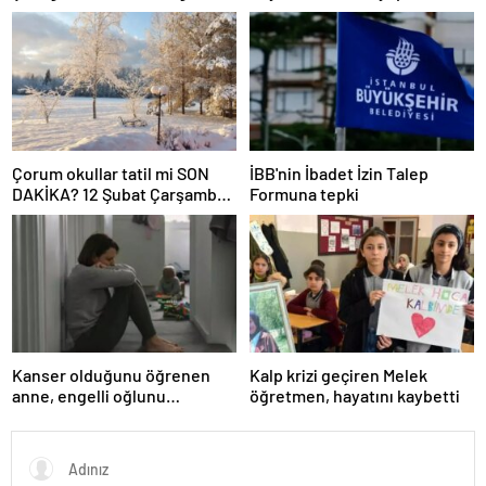
izledi
Çorum okullar tatil mi SON
İBB'nin İbadet İzin Talep
DAKİKA? 12 Şubat Çarşamba
Formuna tepki
Çorum’da okul yok mu (Çorum
Valiliği Açıklaması – KAR
TATİLİ)?
Kanser olduğunu öğrenen
Kalp krizi geçiren Melek
anne, engelli oğlunu
öğretmen, hayatını kaybetti
öldürdükten sonra intihar etti