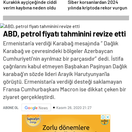
Kuraklık ayçiçeğinde ciddi
Siber korsanlardan 2024
verim kaybına neden oldu
yılında kriptoda rekor vurgun
ABD, petrol fiyatı tahminini revize etti
Ermenistan'a verdiği Karabağ mesajında “ Dağlık
Karabağ ve çevresindeki bölgeler Azerbaycan
Cumhuriyeti'nin ayrılmaz bir parçasıdır” dedi. İstifa
çağrılarını kabul etmeyen Başbakan Paşinyan Dağlık
karabağ'ın sözde lideri Arayik Harutyunyan'la
görüştü. Ermenistan'a verdiği desteği saklamayan
Fransa Cumhurbaşkanı Macron ise dikkat çeken bir
ziyaret gerçekleştirdi.
Kasım 26, 2020 21:27
ABONE OL
News