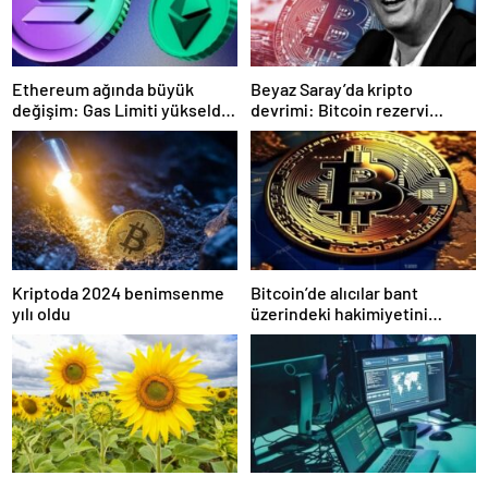
Ethereum ağında büyük
Beyaz Saray’da kripto
değişim: Gas Limiti yükseldi,
devrimi: Bitcoin rezervi
işlem ücretleri düşebilir mi?
gerçek olabilir mi?
Kriptoda 2024 benimsenme
Bitcoin’de alıcılar bant
yılı oldu
üzerindeki hakimiyetini
kaybetti