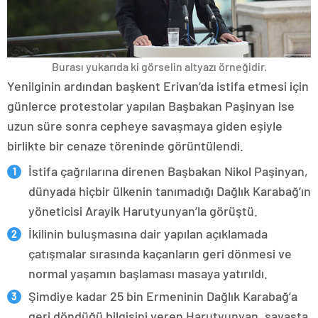
Burası yukarıda ki görselin altyazı örneğidir.
Yenilginin ardından başkent Erivan’da istifa etmesi için
günlerce protestolar yapılan Başbakan Paşinyan ise
uzun süre sonra cepheye savaşmaya giden eşiyle
birlikte bir cenaze töreninde görüntülendi.
İstifa çağrılarına direnen Başbakan Nikol Paşinyan,
dünyada hiçbir ülkenin tanımadığı Dağlık Karabağ’ın
yöneticisi Arayik Harutyunyan’la görüştü.
İkilinin buluşmasına dair yapılan açıklamada
çatışmalar sırasında kaçanların geri dönmesi ve
normal yaşamın başlaması masaya yatırıldı.
Şimdiye kadar 25 bin Ermeninin Dağlık Karabağ’a
geri döndüğü bilgisini veren Harutyunyan, savaşta