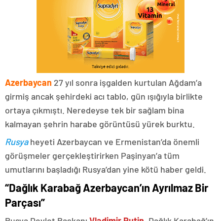
Azerbaycan
27 yıl sonra işgalden kurtulan Ağdam’a
girmiş ancak şehirdeki acı tablo, gün ışığıyla birlikte
ortaya çıkmıştı. Neredeyse tek bir sağlam bina
kalmayan şehrin harabe görüntüsü yürek burktu.
Rusya
heyeti Azerbaycan ve Ermenistan’da önemli
görüşmeler gerçekleştirirken Paşinyan’a tüm
umutlarını başladığı Rusya’dan yine kötü haber geldi.
“Dağlık Karabağ Azerbaycan’ın Ayrılmaz Bir
Parçası”
Rusya Devlet Başkanı
Vladimir Putin
, Dağlık Karabağ’ın