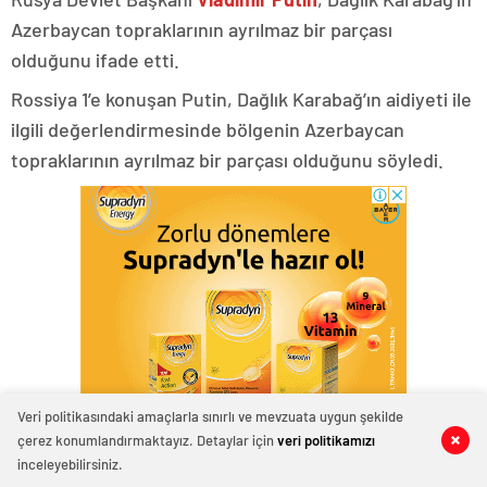
Azerbaycan topraklarının ayrılmaz bir parçası
olduğunu ifade etti.
Rossiya 1’e konuşan Putin, Dağlık Karabağ’ın aidiyeti ile
ilgili değerlendirmesinde bölgenin Azerbaycan
topraklarının ayrılmaz bir parçası olduğunu söyledi.
Veri politikasındaki amaçlarla sınırlı ve mevzuata uygun şekilde
çerez konumlandırmaktayız. Detaylar için
veri politikamızı
0
0
0
0
0
0
inceleyebilirsiniz.
Putin, “
Ermenistan
, Dağlık Karabağ’ın bağımsızlığını ve