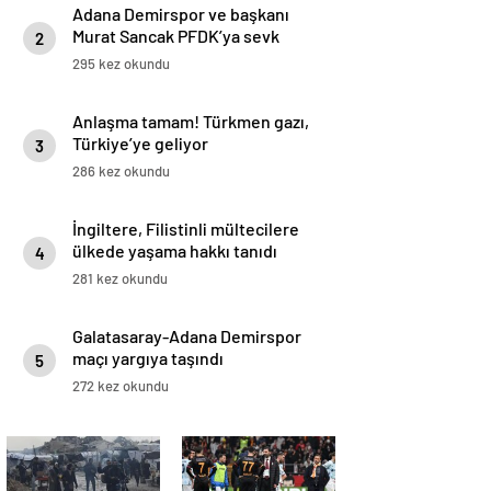
Adana Demirspor ve başkanı
Murat Sancak PFDK’ya sevk
2
edildi
295 kez okundu
Anlaşma tamam! Türkmen gazı,
Türkiye’ye geliyor
3
286 kez okundu
İngiltere, Filistinli mültecilere
ülkede yaşama hakkı tanıdı
4
281 kez okundu
Galatasaray-Adana Demirspor
maçı yargıya taşındı
5
272 kez okundu