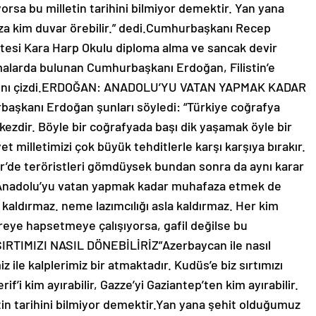
yorsa bu milletin tarihini bilmiyor demektir. Yan yana
za kim duvar örebilir.” dedi.Cumhurbaşkanı Recep
tesi Kara Harp Okulu diploma alma ve sancak devir
amalarda bulunan Cumhurbaşkanı Erdoğan, Filistin’e
 altını çizdi.ERDOĞAN: ANADOLU’YU VATAN YAPMAK KADAR
anı Erdoğan şunları söyledi: “Türkiye coğrafya
rkezdir. Böyle bir coğrafyada başı dik yaşamak öyle bir
yet milletimizi çok büyük tehditlerle karşı karşıya bırakır.
r’de teröristleri gömdüysek bundan sonra da aynı karar
nadolu’yu vatan yapmak kadar muhafaza etmek de
 kaldırmaz. neme lazımcılığı asla kaldırmaz. Her kim
reye hapsetmeye çalışıyorsa, gafil değilse bu
SIRTIMIZI NASIL DÖNEBİLİRİZ”Azerbaycan ile nasıl
 ile kalplerimiz bir atmaktadır. Kudüs’e biz sırtımızı
rif’i kim ayırabilir, Gazze’yi Gaziantep’ten kim ayırabilir.
tin tarihini bilmiyor demektir.Yan yana şehit olduğumuz