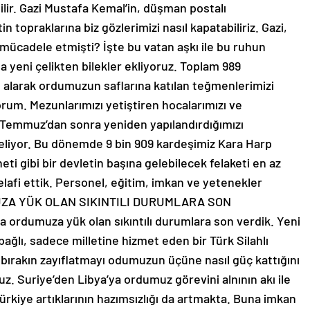
lir. Gazi Mustafa Kemal’in, düşman postalı
 topraklarına biz gözlerimizi nasıl kapatabiliriz. Gazi,
, mücadele etmişti? İşte bu vatan aşkı ile bu ruhun
yeni çelikten bilekler ekliyoruz. Toplam 989
 alarak ordumuzun saflarına katılan teğmenlerimizi
orum. Mezunlarımızı yetiştiren hocalarımızı ve
 Temmuz’dan sonra yeniden yapılandırdığımızı
kseliyor. Bu dönemde 9 bin 909 kardeşimiz Kara Harp
 gibi bir devletin başına gelebilecek felaketi en az
telafi ettik. Personel, eğitim, imkan ve yetenekler
UMUZA YÜK OLAN SIKINTILI DURUMLARA SON
a ordumuza yük olan sıkıntılı durumlara son verdik. Yeni
bağlı, sadece milletine hizmet eden bir Türk Silahlı
 bırakın zayıflatmayı odumuzun üçüne nasıl güç kattığını
z. Suriye’den Libya’ya ordumuz görevini alnının akı ile
 Türkiye artıklarının hazımsızlığı da artmakta. Buna imkan