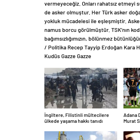
vermeyeceğiz. Onları rahatsız etmeyi 
de asker olmuştur. Her Türk asker doğa
yokluk mücadelesi ile eşleşmiştir. Asker
namus borcu görülmüştür. TSK’nın kodlar
bağımsızlığımızın, bölünmez bütünlüğün
/ Politika Recep Tayyip Erdoğan Kara Ha
Kudüs Gazze Gazze
İngiltere, Filistinli mültecilere
Adana 
ülkede yaşama hakkı tanıdı
Murat S