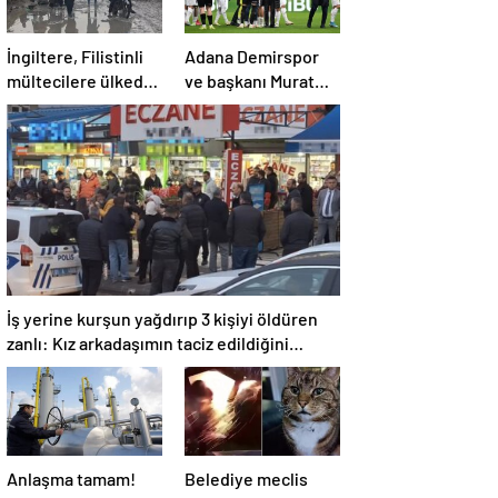
İngiltere, Filistinli
Adana Demirspor
mültecilere ülkede
ve başkanı Murat
yaşama hakkı tanıdı
Sancak PFDK’ya
sevk edildi
İş yerine kurşun yağdırıp 3 kişiyi öldüren
zanlı: Kız arkadaşımın taciz edildiğini
öğrendim
Anlaşma tamam!
Belediye meclis