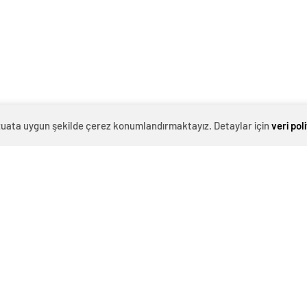
cel Haberler
evzuata uygun şekilde çerez konumlandırmaktayız. Detaylar için
veri pol
Demirspor ve başkanı
İş yerine kurşun yağdırıp 3 kişiyi
ancak PFDK’ya sevk edildi
öldüren zanlı: Kız arkadaşımın
taciz edildiğini öğrendim
e meclis üyesi, uzaktan
İBB'nin İbadet İzin Talep Formuna
lı patlayıcıyla kediyi
tepki
uçurmaya çalıştı