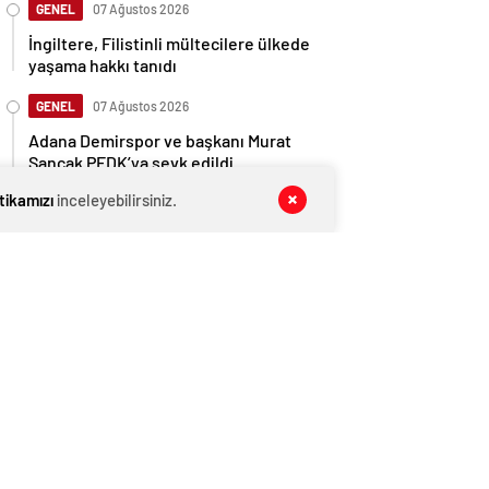
GENEL
07 Ağustos 2026
İngiltere, Filistinli mültecilere ülkede
yaşama hakkı tanıdı
GENEL
07 Ağustos 2026
Adana Demirspor ve başkanı Murat
Sancak PFDK’ya sevk edildi
itikamızı
inceleyebilirsiniz.
EKONOMİ
07 Ağustos 2026
Ethereum ağında büyük değişim: Gas
Limiti yükseldi, işlem ücretleri
düşebilir mi?
GENEL
07 Ağustos 2026
İş yerine kurşun yağdırıp 3 kişiyi
öldüren zanlı: Kız arkadaşımın taciz
edildiğini öğrendim
GENEL
07 Ağustos 2026
Anlaşma tamam! Türkmen gazı,
Türkiye’ye geliyor