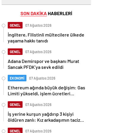
SON DAKİKA
HABERLERİ
GENEL
07 Ağustos 2026
İngiltere, Filistinli mültecilere ülkede
yaşama hakkı tanıdı
GENEL
07 Ağustos 2026
Adana Demirspor ve başkanı Murat
Sancak PFDK’ya sevk edildi
EKONOMİ
07 Ağustos 2026
Ethereum ağında büyük değişim: Gas
Limiti yükseldi, işlem ücretleri
düşebilir mi?
GENEL
07 Ağustos 2026
İş yerine kurşun yağdırıp 3 kişiyi
öldüren zanlı: Kız arkadaşımın taciz
edildiğini öğrendim
GENEL
07 Ağustos 2026