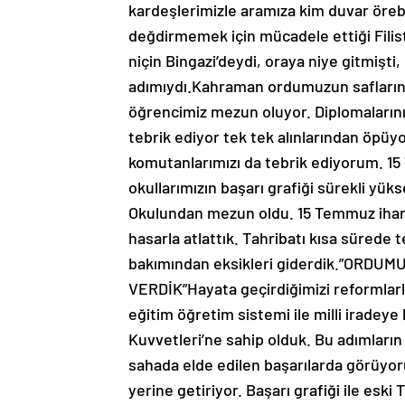
kardeşlerimizle aramıza kim duvar örebi
değdirmemek için mücadele ettiği Filistin
niçin Bingazi’deydi, oraya niye gitmişti
adımıydı.Kahraman ordumuzun saflarına 
öğrencimiz mezun oluyor. Diplomalarını
tebrik ediyor tek tek alınlarından öpüy
komutanlarımızı da tebrik ediyorum. 15
okullarımızın başarı grafiği sürekli yü
Okulundan mezun oldu. 15 Temmuz ihaneti
hasarla atlattık. Tahribatı kısa sürede 
bakımından eksikleri giderdik.”ORD
VERDİK”Hayata geçirdiğimizi reformlarl
eğitim öğretim sistemi ile milli iradeye 
Kuvvetleri’ne sahip olduk. Bu adımların
sahada elde edilen başarılarda görüyoru
yerine getiriyor. Başarı grafiği ile eski