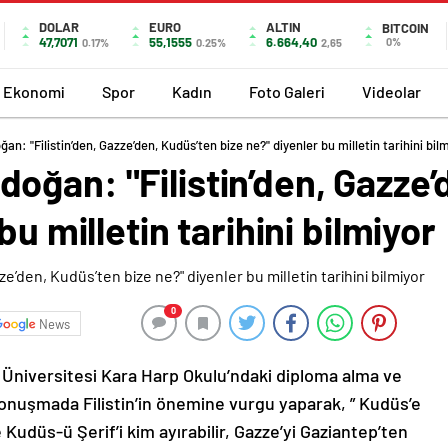
DOLAR
EURO
ALTIN
BITCOIN
47,7071
55,1555
6.664,40
0%
0.17%
0.25%
2,65
Ekonomi
Spor
Kadın
Foto Galeri
Videolar
: "Filistin’den, Gazze’den, Kudüs’ten bize ne?" diyenler bu milletin tarihini bil
oğan: "Filistin’den, Gazze’
bu milletin tarihini bilmiyor
0
News
niversitesi Kara Harp Okulu’ndaki diploma alma ve
konuşmada Filistin’in önemine vurgu yaparak, ” Kudüs’e
ile Kudüs-ü Şerif’i kim ayırabilir, Gazze’yi Gaziantep’ten