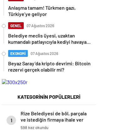
Anlaşma tamam! Türkmen gazı,
Türkiye’ye geliyor
GENEL
07 Ağustos 2026
Belediye meclis üyesi, uzaktan
kumandalı patlayıcıyla kediyi havaya
uçurmaya çalıştı
EKONOMİ
07 Ağustos 2026
Beyaz Saray’da kripto devrimi: Bitcoin
rezervi gerçek olabilir mi?
KATEGORİNİN POPÜLERLERİ
Rize Belediyesi de böl, parçala
ve istediğin firmaya ihale ver
1
yöntemini sevmiş!
598 kez okundu