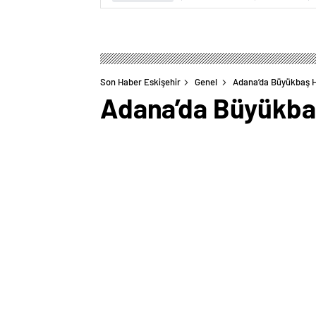
Son Haber Eskişehir
Genel
Adana’da Büyükbaş Ha
Adana’da Büyükbaş 
0
BEĞENDİM
ABONE OL
Adana’nın Feke ilçesinde büyükbaş hayva
Düşmüş Mahallesi’nde trafik uygulaması 
otomobil bölgeden uzaklaştı.Bunun üzer
terk edilmiş halde buldu.Araçta yapılan
bağlanmış ve küpesiz büyükbaş hayvan 
bırakarak ormanlık alana kaçan Ö.B, F.B