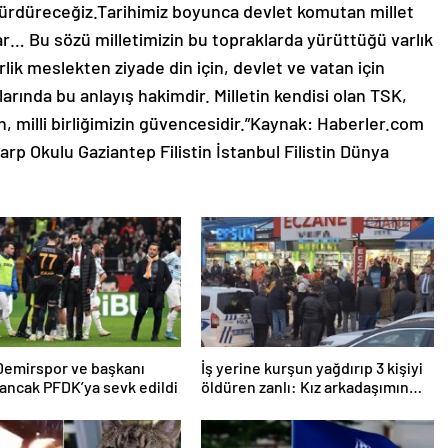
sürdüreceğiz.Tarihimiz boyunca devlet komutan millet
r… Bu sözü milletimizin bu topraklarda yürüttüğü varlık
lik meslekten ziyade din için, devlet ve vatan için
ında bu anlayış hakimdir. Milletin kendisi olan TSK,
, milli birliğimizin güvencesidir.”Kaynak: Haberler.com
rp Okulu Gaziantep Filistin İstanbul Filistin Dünya
Demirspor ve başkanı
İş yerine kurşun yağdırıp 3 kişiyi
ancak PFDK’ya sevk edildi
öldüren zanlı: Kız arkadaşımın
taciz edildiğini öğrendim