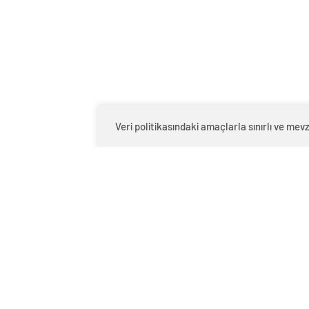
Feke Yakalama Adana Hırsızlık Suç Gün
Veri politikasındaki amaçlarla sınırlı ve m
İngiltere, Filistinli mültecilere
Adana 
ülkede yaşama hakkı tanıdı
Murat S
Anlaşma tamam! Türkmen gazı,
Belediy
Türkiye’ye geliyor
kumanda
havaya 