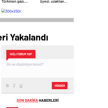
Türkmen gazı,
üyesi, uzaktan
Türkiye’ye geliyor
kumandalı
patlayıcıyla kediyi
havaya uçurmaya
çalıştı
ri Yakalandı
HIZLI YORUM YAP
GÖNDER
SON DAKİKA
HABERLERİ