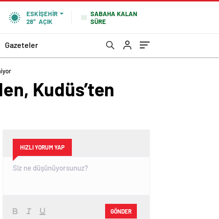
SABAHA KALAN
ESKIŞEHIR
SÜRE
28°
AÇIK
Gazeteler
miyor
den, Kudüs’ten
HIZLI YORUM YAP
GÖNDER