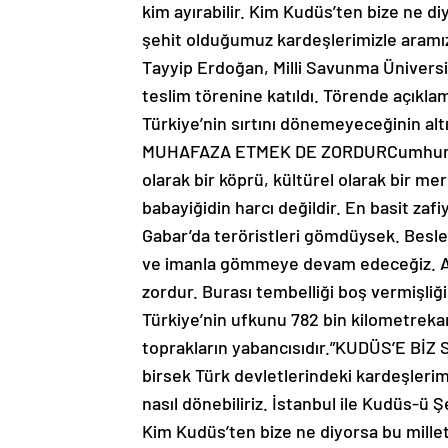
kim ayırabilir. Kim Kudüs’ten bize ne di
şehit olduğumuz kardeşlerimizle aramı
Tayyip Erdoğan, Milli Savunma Üniversi
teslim törenine katıldı. Törende açıkl
Türkiye’nin sırtını dönemeyeceğinin
MUHAFAZA ETMEK DE ZORDURCumhurbaşk
olarak bir köprü, kültürel olarak bir me
babayiğidin harcı değildir. En basit zafi
Gabar’da teröristleri gömdüysek. Besle
ve imanla gömmeye devam edeceğiz. A
zordur. Burası tembelliği boş vermişliği
Türkiye’nin ufkunu 782 bin kilometreka
toprakların yabancısıdır.”KUDÜS’E BİZ 
birsek Türk devletlerindeki kardeşlerimiz
nasıl dönebiliriz. İstanbul ile Kudüs-ü Şe
Kim Kudüs’ten bize ne diyorsa bu mille