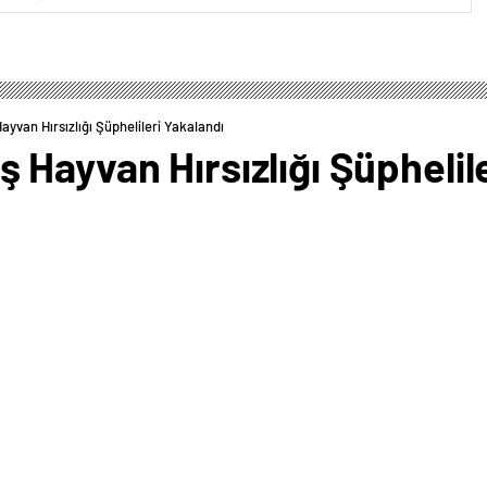
yvan Hırsızlığı Şüphelileri Yakalandı
Hayvan Hırsızlığı Şüphelile
0
News
n çaldıkları öne sürülen 3 şüpheli yakalandı.Yeşil
yapıldığı sırada kontrol noktasına yaklaşan bir
ine aracı takibe alan ekipler otomobili ormanlık alanda
 incelemede ekipler, otomobilin arka koltuğunda telle
ele geçirdi.Çevrede çalışma başlatan ekipler otomobili
. ve H.Y’yi yakaladı.Kaynak: AA / Güncel trafik adana