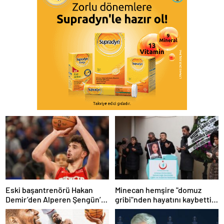
Eski başantrenörü Hakan
Minecan hemşire "domuz
Demir’den Alperen Şengün’e
gribi"nden hayatını kaybetti –
övgü
Haberler | Sağlık Haberleri