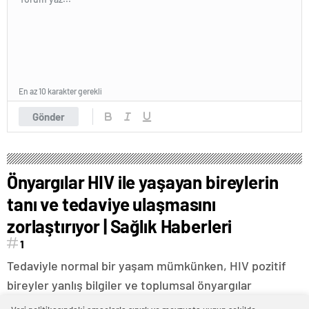
En az 10 karakter gerekli
Gönder
Önyargılar HIV ile yaşayan bireylerin
tanı ve tedaviye ulaşmasını
zorlaştırıyor | Sağlık Haberleri
1
Tedaviyle normal bir yaşam mümkünken, HIV pozitif
bireyler yanlış bilgiler ve toplumsal önyargılar
nedeniyle hayattan soyutlanıyor. Stigma, hastalıkla