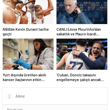
NBA'de Kevin Durant tarihe
CANLI |Jose Mourinho'dan
geçti
sakatlık ve Mauro Icardi
yanıtı! 'Kimse dokunamaz!'
Yurt dışında üretilen akıllı
‘Cuban, Doncic takasını
kanser ilaçlarının etkin
engellemeye çalıştı ancak
maddesi yerli imkanlarla
geç kaldı’ iddiası! NBA
geliştirildi | Sağlık Haberleri
Haberleri