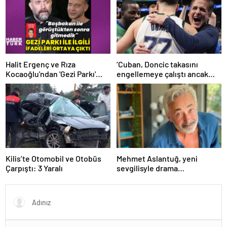
Halit Ergenç ve Rıza
‘Cuban, Doncic takasını
Kocaoğlu'ndan 'Gezi Parkı'
engellemeye çalıştı ancak
ifadesi – Magazin haberleri
geç kaldı’ iddiası! NBA
Haberleri
Kilis’te Otomobil ve Otobüs
Mehmet Aslantuğ, yeni
Çarpıştı: 3 Yaralı
sevgilisyle drama
çalışmalarında tanıştı –
Magazin haberleri