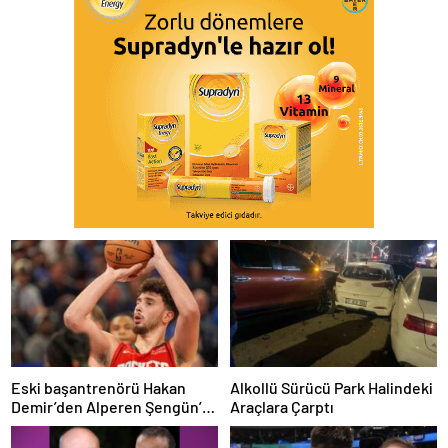
Eski başantrenörü Hakan
Alkollü Sürücü Park Halindeki
Demir’den Alperen Şengün’e
Araçlara Çarptı
övgü