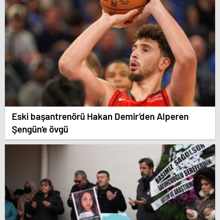
Eski başantrenörü Hakan Demir’den Alperen
Şengün’e övgü