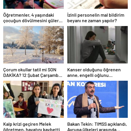
Öğretmenler, 4 yaşındaki
İzinli personelin mal bildirim
çocuğun dövülmesini gülerek
beyanı ne zaman yapılır?
izledi
Çorum okullar tatil mi SON
Kanser olduğunu öğrenen
DAKİKA? 12 Şubat Çarşamba
anne, engelli oğlunu
Çorum’da okul yok mu (Çorum
öldürdükten sonra intihar etti
Valiliği Açıklaması – KAR
TATİLİ)?
Kalp krizi geçiren Melek
Bakan Tekin: TIMSS açıklandı,
öğretmen, hayatını kaybetti
Avrupa ülkeleri arasında