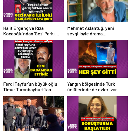
Halit Ergenç ve Rıza
Mehmet Aslantuğ, yeni
Kocaoğlu'ndan 'Gezi Parkı'
sevgilisyle drama
ifadesi – Magazin haberleri
çalışmalarında tanıştı –
Magazin haberleri
Ferdi Tayfur'un büyük oğlu
Yangın bölgesinde Türk
Timur Turanbayburt'tan
ünlülerinde de evleri var –
açıklama Magazin haberleri
Magazin haberleri