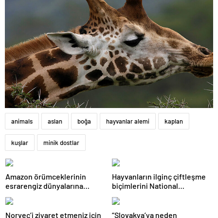
animals
aslan
boğa
hayvanlar alemi
kaplan
kuşlar
minik dostlar
Amazon örümceklerinin
Hayvanların ilginç çiftleşme
esrarengiz dünyalarına
biçimlerini National
gitmeye hazır olun.
Geographic görüntüledi.
Norveç’i ziyaret etmeniz için
“Slovakya’ya neden