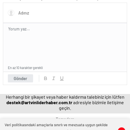
Magazin habetrleri
ve ortağı olan Ayşe Barım
hakkında resen soruşturma
başlatıldı
En az 10 karakter gerekli
Gönder
Herhangi bir şikayet veya haber kaldırma talebiniz için lütfen
destek@artvinliderhaber.com.tr
adresiyle bizimle iletişime
geçin.
Temadam
Veri politikasındaki amaçlarla sınırlı ve mevzuata uygun şekilde