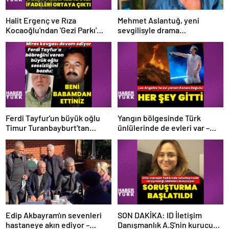
Halit Ergenç ve Rıza
Mehmet Aslantuğ, yeni
Kocaoğlu'ndan 'Gezi Parkı'
sevgilisyle drama
ifadesi – Magazin haberleri
çalışmalarında tanıştı –
Magazin haberleri
Ferdi Tayfur'un büyük oğlu
Yangın bölgesinde Türk
Timur Turanbayburt'tan
ünlülerinde de evleri var –
açıklama Magazin haberleri
Magazin haberleri
Edip Akbayram'ın sevenleri
SON DAKİKA: ID İletişim
hastaneye akın ediyor –
Danışmanlık A.Ş'nin kurucusu