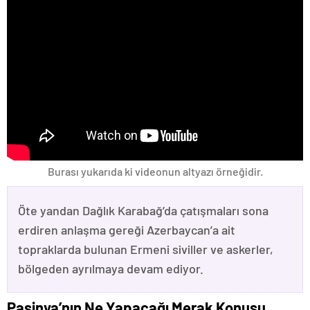
Burası yukarıda ki videonun altyazı örneğidir.
Öte yandan Dağlık Karabağ’da çatışmaları sona
erdiren anlaşma gereği Azerbaycan’a ait
topraklarda bulunan Ermeni siviller ve askerler,
bölgeden ayrılmaya devam ediyor.
Paşinya’nın Ne Yapacağı Merak Konusu