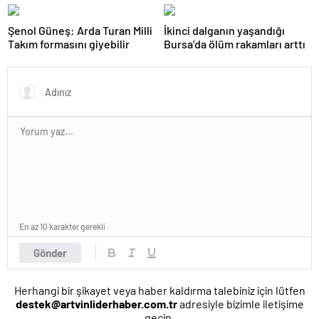
önemi var
ilk tepkisi!
Şenol Güneş: Arda Turan Milli
İkinci dalganın yaşandığı
Takım formasını giyebilir
Bursa’da ölüm rakamları arttı
En az 10 karakter gerekli
Gönder
Herhangi bir şikayet veya haber kaldırma talebiniz için lütfen
destek@artvinliderhaber.com.tr
adresiyle bizimle iletişime
geçin.