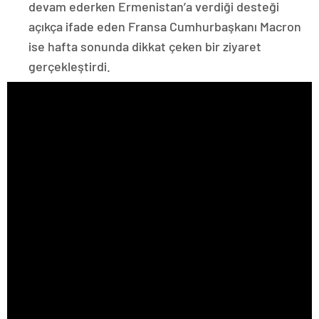
devam ederken Ermenistan’a verdiği desteği
açıkça ifade eden Fransa Cumhurbaşkanı Macron
ise hafta sonunda dikkat çeken bir ziyaret
gerçekleştirdi.