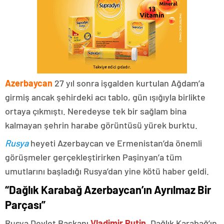
Azerbaycan
27 yıl sonra işgalden kurtulan Ağdam’a
girmiş ancak şehirdeki acı tablo, gün ışığıyla birlikte
ortaya çıkmıştı. Neredeyse tek bir sağlam bina
kalmayan şehrin harabe görüntüsü yürek burktu.
Rusya
heyeti Azerbaycan ve Ermenistan’da önemli
görüşmeler gerçekleştirirken Paşinyan’a tüm
umutlarını başladığı Rusya’dan yine kötü haber geldi.
“Dağlık Karabağ Azerbaycan’ın Ayrılmaz Bir
Parçası”
Rusya Devlet Başkanı
Vladimir Putin
, Dağlık Karabağ’ın