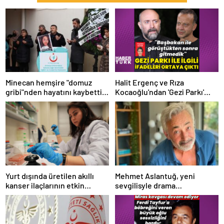
Minecan hemşire "domuz
Halit Ergenç ve Rıza
gribi"nden hayatını kaybetti –
Kocaoğlu'ndan 'Gezi Parkı'
Haberler | Sağlık Haberleri
ifadesi – Magazin haberleri
Yurt dışında üretilen akıllı
Mehmet Aslantuğ, yeni
kanser ilaçlarının etkin
sevgilisyle drama
maddesi yerli imkanlarla
çalışmalarında tanıştı –
geliştirildi | Sağlık Haberleri
Magazin haberleri