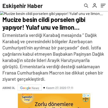
Eskişehir Haber
Mucize besin cildi porselen gibi
yapıyor! Yulaf unu ve limon…
Ermenistan'a verdiği Karabağ mesajında “ Dağlık
Karabağ ve çevresindeki bölgeler Azerbaycan
Cumhuriyeti'nin ayrılmaz bir parçasıdır” dedi. İstifa
çağrılarını kabul etmeyen Başbakan Paşinyan Dağlık
karabağ'ın sözde lideri Arayik Harutyunyan'la
görüştü. Ermenistan'a verdiği desteği saklamayan
Fransa Cumhurbaşkanı Macron ise dikkat çeken bir
ziyaret gerçekleştirdi.
Kasım 27, 2020 17:11
ABONE OL
News