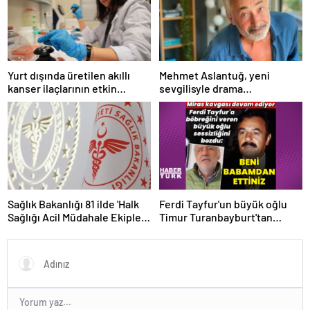
Yurt dışında üretilen akıllı
Mehmet Aslantuğ, yeni
kanser ilaçlarının etkin
sevgilisyle drama
maddesi yerli imkanlarla
çalışmalarında tanıştı –
geliştirildi | Sağlık Haberleri
Magazin haberleri
Sağlık Bakanlığı 81 ilde 'Halk
Ferdi Tayfur'un büyük oğlu
Sağlığı Acil Müdahale Ekipleri'
Timur Turanbayburt'tan
kuruyor | Sağlık Haberleri
açıklama Magazin haberleri