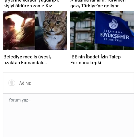
kişiyi öldüren zanlı: Kız
gazı, Türkiye’ye geliyor
arkadaşımın taciz edildiğini
öğrendim
Belediye meclis üyesi,
İBB'nin İbadet İzin Talep
uzaktan kumandalı
Formuna tepki
patlayıcıyla kediyi havaya
uçurmaya çalıştı