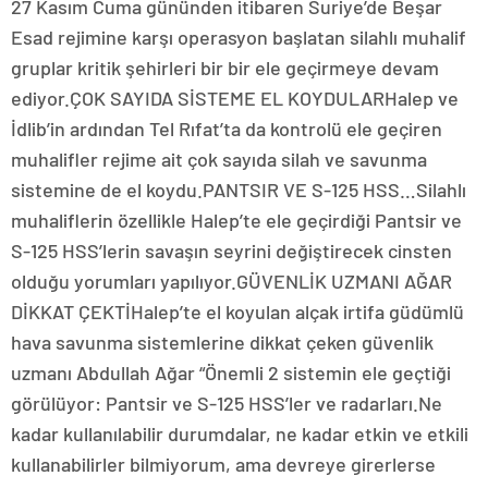
27 Kasım Cuma gününden itibaren Suriye’de Beşar
Esad rejimine karşı operasyon başlatan silahlı muhalif
gruplar kritik şehirleri bir bir ele geçirmeye devam
ediyor.ÇOK SAYIDA SİSTEME EL KOYDULARHalep ve
İdlib’in ardından Tel Rıfat’ta da kontrolü ele geçiren
muhalifler rejime ait çok sayıda silah ve savunma
sistemine de el koydu.PANTSIR VE S-125 HSS…Silahlı
muhaliflerin özellikle Halep’te ele geçirdiği Pantsir ve
S-125 HSS’lerin savaşın seyrini değiştirecek cinsten
olduğu yorumları yapılıyor.GÜVENLİK UZMANI AĞAR
DİKKAT ÇEKTİHalep’te el koyulan alçak irtifa güdümlü
hava savunma sistemlerine dikkat çeken güvenlik
uzmanı Abdullah Ağar “Önemli 2 sistemin ele geçtiği
görülüyor: Pantsir ve S-125 HSS’ler ve radarları.Ne
kadar kullanılabilir durumdalar, ne kadar etkin ve etkili
kullanabilirler bilmiyorum, ama devreye girerlerse