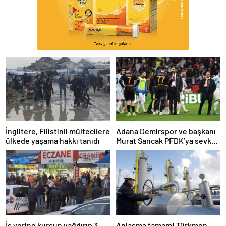
İngiltere, Filistinli mültecilere
Adana Demirspor ve başkanı
ülkede yaşama hakkı tanıdı
Murat Sancak PFDK’ya sevk
edildi
İş yerine kurşun yağdırıp 3
Anlaşma tamam! Türkmen