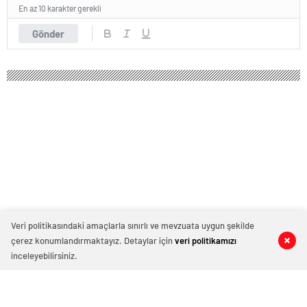
En az 10 karakter gerekli
Gönder
Veri politikasındaki amaçlarla sınırlı ve mevzuata uygun şekilde
çerez konumlandırmaktayız. Detaylar için
veri politikamızı
0
0
0
0
inceleyebilirsiniz.
Adana’da Kaza: Kaptan Pilot Hasan
Eren Hayatını Kaybetti