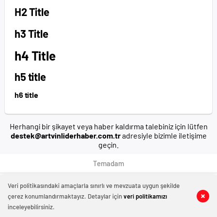
H2 Title
h3 Title
h4 Title
h5 title
h6 title
Herhangi bir şikayet veya haber kaldırma talebiniz için lütfen
destek@artvinliderhaber.com.tr
adresiyle bizimle iletişime
geçin.
Temadam
Veri politikasındaki amaçlarla sınırlı ve mevzuata uygun şekilde
çerez konumlandırmaktayız. Detaylar için
veri politikamızı
inceleyebilirsiniz.
manavgat