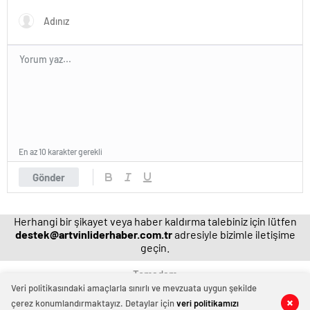
hakkında resen soruşturma
başlatıldı
En az 10 karakter gerekli
Gönder
Herhangi bir şikayet veya haber kaldırma talebiniz için lütfen
destek@artvinliderhaber.com.tr
adresiyle bizimle iletişime
geçin.
Temadam
Veri politikasındaki amaçlarla sınırlı ve mevzuata uygun şekilde
çerez konumlandırmaktayız. Detaylar için
veri politikamızı
0
0