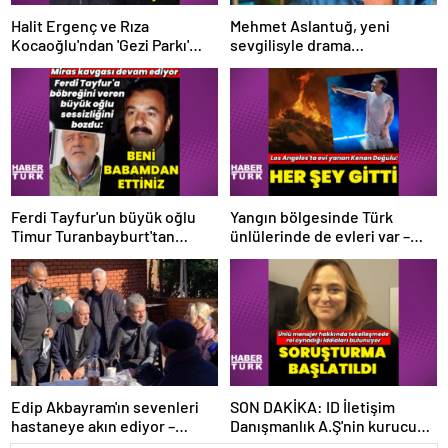
Halit Ergenç ve Rıza
Mehmet Aslantuğ, yeni
Kocaoğlu'ndan 'Gezi Parkı'
sevgilisyle drama
ifadesi – Magazin haberleri
çalışmalarında tanıştı –
Magazin haberleri
Ferdi Tayfur'un büyük oğlu
Yangın bölgesinde Türk
Timur Turanbayburt'tan
ünlülerinde de evleri var –
açıklama Magazin haberleri
Magazin haberleri
Edip Akbayram'ın sevenleri
SON DAKİKA: ID İletişim
hastaneye akın ediyor –
Danışmanlık A.Ş'nin kurucusu
Magazin habetrleri
ve ortağı olan Ayşe Barım