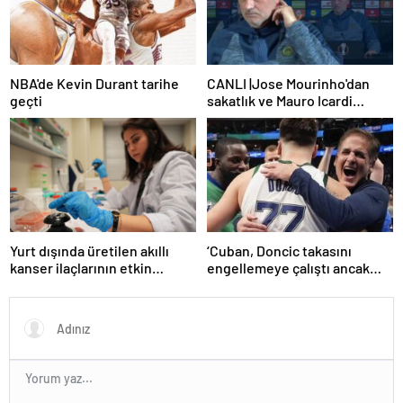
NBA'de Kevin Durant tarihe
CANLI |Jose Mourinho'dan
geçti
sakatlık ve Mauro Icardi
yanıtı! 'Kimse dokunamaz!'
Yurt dışında üretilen akıllı
‘Cuban, Doncic takasını
kanser ilaçlarının etkin
engellemeye çalıştı ancak
maddesi yerli imkanlarla
geç kaldı’ iddiası! NBA
geliştirildi | Sağlık Haberleri
Haberleri