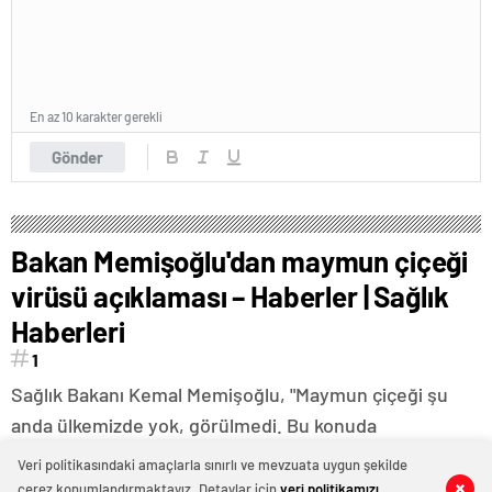
En az 10 karakter gerekli
Gönder
Bakan Memişoğlu'dan maymun çiçeği
virüsü açıklaması – Haberler | Sağlık
Haberleri
1
Sağlık Bakanı Kemal Memişoğlu, "Maymun çiçeği şu
anda ülkemizde yok, görülmedi. Bu konuda
hastanelere başvuran insanlarımız oluyor ama şu ana
Veri politikasındaki amaçlarla sınırlı ve mevzuata uygun şekilde
kadar tanı koyulmadı. Eğer böyle bir tanı koyarsak
çerez konumlandırmaktayız. Detaylar için
veri politikamızı
0
0
0
0