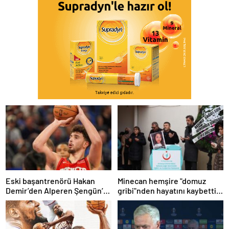
Eski başantrenörü Hakan
Minecan hemşire "domuz
Demir’den Alperen Şengün’e
gribi"nden hayatını kaybetti –
övgü
Haberler | Sağlık Haberleri