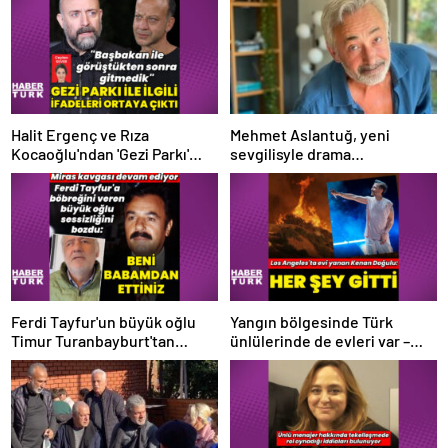
Halit Ergenç ve Rıza
Mehmet Aslantuğ, yeni
Kocaoğlu'ndan 'Gezi Parkı'
sevgilisyle drama
ifadesi – Magazin haberleri
çalışmalarında tanıştı –
Magazin haberleri
Ferdi Tayfur'un büyük oğlu
Yangın bölgesinde Türk
Timur Turanbayburt'tan
ünlülerinde de evleri var –
açıklama Magazin haberleri
Magazin haberleri