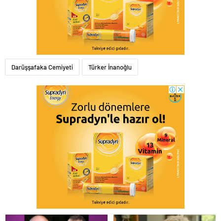
Darüşşafaka Cemiyeti
Türker İnanoğlu