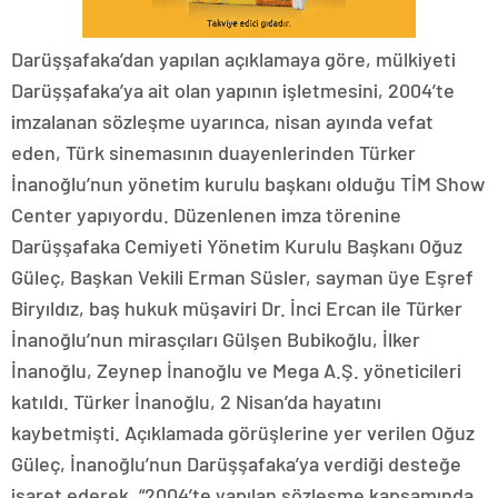
Darüşşafaka’dan yapılan açıklamaya göre, mülkiyeti
Darüşşafaka’ya ait olan yapının işletmesini, 2004’te
imzalanan sözleşme uyarınca, nisan ayında vefat
eden, Türk sinemasının duayenlerinden Türker
İnanoğlu’nun yönetim kurulu başkanı olduğu TİM Show
Center yapıyordu. Düzenlenen imza törenine
Darüşşafaka Cemiyeti Yönetim Kurulu Başkanı Oğuz
Güleç, Başkan Vekili Erman Süsler, sayman üye Eşref
Biryıldız, baş hukuk müşaviri Dr. İnci Ercan ile Türker
İnanoğlu’nun mirasçıları Gülşen Bubikoğlu, İlker
İnanoğlu, Zeynep İnanoğlu ve Mega A.Ş. yöneticileri
katıldı. Türker İnanoğlu, 2 Nisan’da hayatını
kaybetmişti. Açıklamada görüşlerine yer verilen Oğuz
Güleç, İnanoğlu’nun Darüşşafaka’ya verdiği desteğe
işaret ederek, “2004’te yapılan sözleşme kapsamında