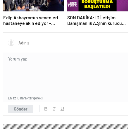
Edip Akbayram'ın sevenleri
SON DAKİKA: ID İletişim
hastaneye akın ediyor –
Danışmanlık A.Ş'nin kurucusu
Magazin habetrleri
ve ortağı olan Ayşe Barım
hakkında resen soruşturma
başlatıldı
En az 10 karakter gerekli
Gönder