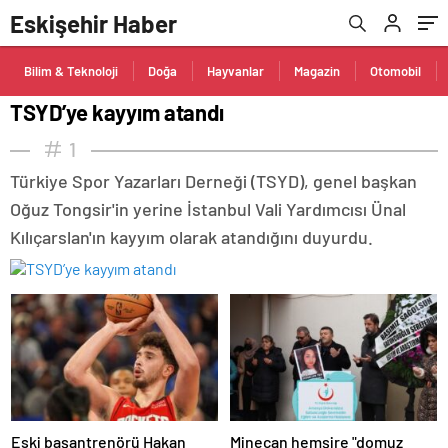
Eskişehir Haber
Bilim & Teknoloji
Doğa
Hayvanlar
Magazin
Otomobil
TSYD’ye kayyım atandı
1
Türkiye Spor Yazarları Derneği (TSYD), genel başkan
Oğuz Tongsir'in yerine İstanbul Vali Yardımcısı Ünal
Kılıçarslan'ın kayyım olarak atandığını duyurdu.
Eski başantrenörü Hakan
Minecan hemşire "domuz