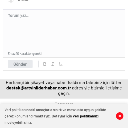
En az 10 karakter gerekli
Gönder
Herhangi bir şikayet veya haber kaldırma talebiniz için lütfen
destek@artvinliderhaber.com.tr
adresiyle bizimle iletişime
geçin.
Temadam
Veri politikasındaki amaçlarla sınırlı ve mevzuata uygun şekilde
çerez konumlandırmaktayız. Detaylar için
veri politikamızı
0
0
inceleyebilirsiniz.