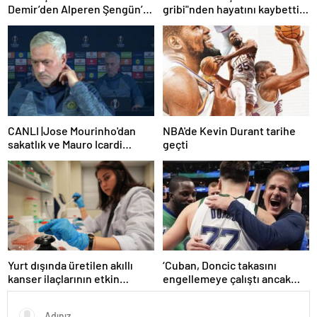
Demir’den Alperen Şengün’e
gribi"nden hayatını kaybetti –
övgü
Haberler | Sağlık Haberleri
CANLI |Jose Mourinho'dan
NBA'de Kevin Durant tarihe
sakatlık ve Mauro Icardi
geçti
yanıtı! 'Kimse dokunamaz!'
Yurt dışında üretilen akıllı
‘Cuban, Doncic takasını
kanser ilaçlarının etkin
engellemeye çalıştı ancak
maddesi yerli imkanlarla
geç kaldı’ iddiası! NBA
geliştirildi | Sağlık Haberleri
Haberleri