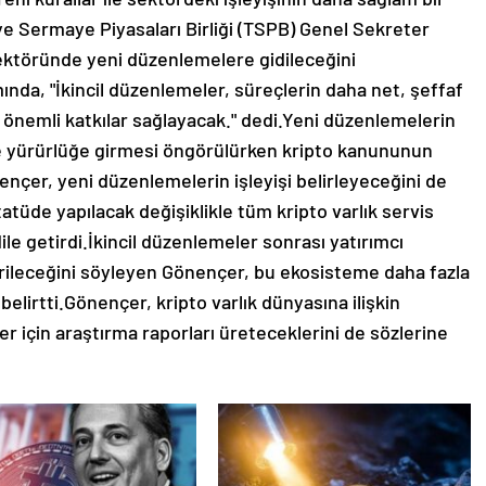
e Sermaye Piyasaları Birliği (TSPB) Genel Sekreter
sektöründe yeni düzenlemelere gidileceğini
ımında, "İkincil düzenlemeler, süreçlerin daha net, şeffaf
 önemli katkılar sağlayacak." dedi.Yeni düzenlemelerin
de yürürlüğe girmesi öngörülürken kripto kanununun
ençer, yeni düzenlemelerin işleyişi belirleyeceğini de
tüde yapılacak değişiklikle tüm kripto varlık servis
ile getirdi.İkincil düzenlemeler sonrası yatırımcı
ileceğini söyleyen Gönençer, bu ekosisteme daha fazla
elirtti.Gönençer, kripto varlık dünyasına ilişkin
ler için araştırma raporları üreteceklerini de sözlerine