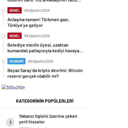
edildiğini öğrendim
GENEL
08 Ağustos 2026
Anlaşma tamam! Türkmen gazı,
Türkiye’ye geliyor
GENEL
08 Ağustos 2026
Belediye meclis üyesi, uzaktan
kumandalı patlayıcıyla kediyi havaya
uçurmaya çalıştı
EKONOMİ
08 Ağustos 2026
Beyaz Saray’da kripto devrimi: Bitcoin
rezervi gerçek olabilir mi?
KATEGORİNİN POPÜLERLERİ
Yabancı ilgisini üzerine çeken
yerli hisseler
1