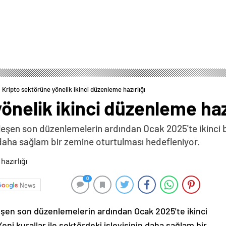
Kripto sektörüne yönelik ikinci düzenleme hazırlığı
önelik ikinci düzenleme hazı
leşen son düzenlemelerin ardından Ocak 2025'te ikinci b
in daha sağlam bir zemine oturtulması hedefleniyor.
0
News
eşen son düzenlemelerin ardından Ocak 2025'te ikinci
ni kurallar ile sektördeki işleyişinin daha sağlam bir