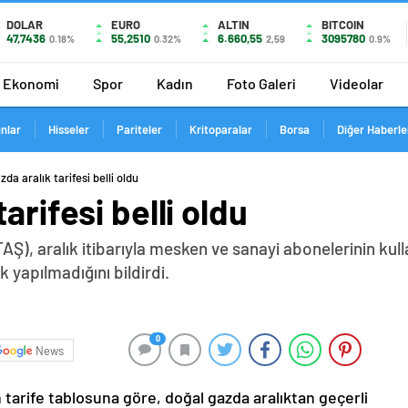
DOLAR
EURO
ALTIN
BITCOIN
47,7436
55,2510
6.660,55
3095780
0.18%
0.32%
2,59
0.9%
Ekonomi
Spor
Kadın
Foto Galeri
Videolar
ınlar
Hisseler
Pariteler
Kritoparalar
Borsa
Diğer Haberle
da aralık tarifesi belli oldu
arifesi belli oldu
AŞ), aralık itibarıyla mesken ve sanayi abonelerinin kulla
k yapılmadığını bildirdi.
0
News
tarife tablosuna göre, doğal gazda aralıktan geçerli