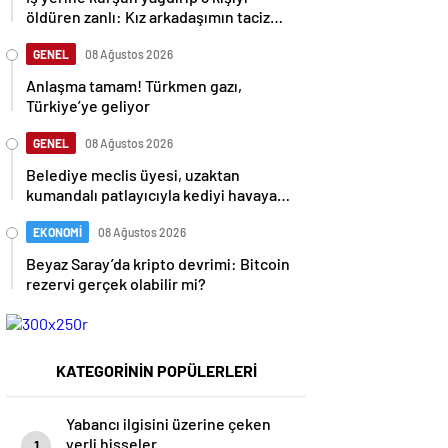
öldüren zanlı: Kız arkadaşımın taciz
edildiğini öğrendim
GENEL
08 Ağustos 2026
Anlaşma tamam! Türkmen gazı,
Türkiye’ye geliyor
GENEL
08 Ağustos 2026
Belediye meclis üyesi, uzaktan
kumandalı patlayıcıyla kediyi havaya
uçurmaya çalıştı
EKONOMİ
08 Ağustos 2026
Beyaz Saray’da kripto devrimi: Bitcoin
rezervi gerçek olabilir mi?
KATEGORİNİN POPÜLERLERİ
Yabancı ilgisini üzerine çeken
yerli hisseler
1