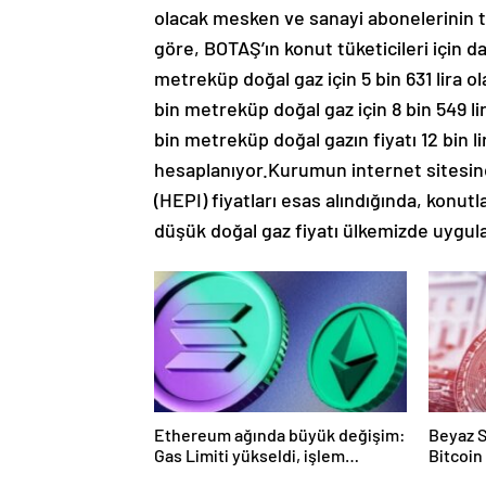
olacak mesken ve sanayi abonelerinin tar
göre, BOTAŞ’ın konut tüketicileri için da
metreküp doğal gaz için 5 bin 631 lira ol
bin metreküp doğal gaz için 8 bin 549 lir
bin metreküp doğal gazın fiyatı 12 bin li
hesaplanıyor.Kurumun internet sitesin
(HEPI) fiyatları esas alındığında, konu
düşük doğal gaz fiyatı ülkemizde uygula
Ethereum ağında büyük değişim:
Beyaz S
Gas Limiti yükseldi, işlem
Bitcoin
ücretleri düşebilir mi?