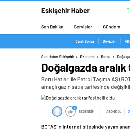
Eskişehir Haber
Son Dakika
Servisler
Gündem
Canlı Borsa
Dövizler
Alt
Son Haber Eskişehir
Ekonomi
Borsa
Doğalgaz
Doğalgazda aralık t
Boru Hatları ile Petrol Taşıma AŞ (BOT
amaçlı gazın satış tarifesinde değişikli
0
BEĞENDİM
ABONE OL
BOTAŞ’ın internet sitesinde yayımlanan 