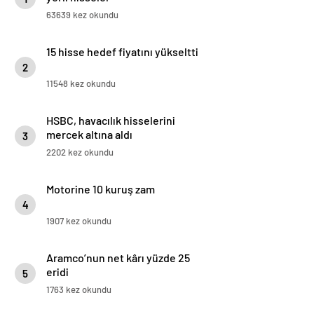
63639 kez okundu
15 hisse hedef fiyatını yükseltti
2
11548 kez okundu
HSBC, havacılık hisselerini
mercek altına aldı
3
2202 kez okundu
Motorine 10 kuruş zam
4
1907 kez okundu
Aramco’nun net kârı yüzde 25
eridi
5
1763 kez okundu