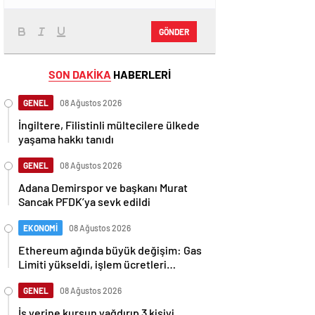
GÖNDER
SON DAKİKA
HABERLERİ
GENEL
08 Ağustos 2026
İngiltere, Filistinli mültecilere ülkede
yaşama hakkı tanıdı
GENEL
08 Ağustos 2026
Adana Demirspor ve başkanı Murat
Sancak PFDK’ya sevk edildi
EKONOMİ
08 Ağustos 2026
Ethereum ağında büyük değişim: Gas
Limiti yükseldi, işlem ücretleri
düşebilir mi?
GENEL
08 Ağustos 2026
İş yerine kurşun yağdırıp 3 kişiyi