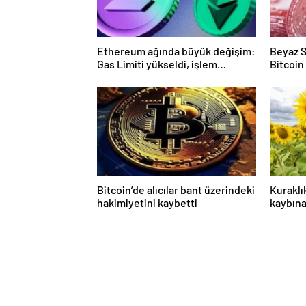
Ethereum ağında büyük değişim:
Beyaz S
Gas Limiti yükseldi, işlem
Bitcoin
ücretleri düşebilir mi?
Bitcoin’de alıcılar bant üzerindeki
Kuraklı
hakimiyetini kaybetti
kaybın