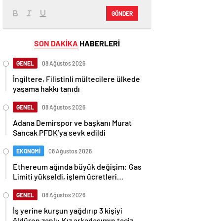
GÖNDER
SON DAKİKA
HABERLERİ
GENEL
08 Ağustos 2026
İngiltere, Filistinli mültecilere ülkede
yaşama hakkı tanıdı
GENEL
08 Ağustos 2026
Adana Demirspor ve başkanı Murat
Sancak PFDK’ya sevk edildi
EKONOMİ
08 Ağustos 2026
Ethereum ağında büyük değişim: Gas
Limiti yükseldi, işlem ücretleri
düşebilir mi?
GENEL
08 Ağustos 2026
İş yerine kurşun yağdırıp 3 kişiyi
öldüren zanlı: Kız arkadaşımın taciz