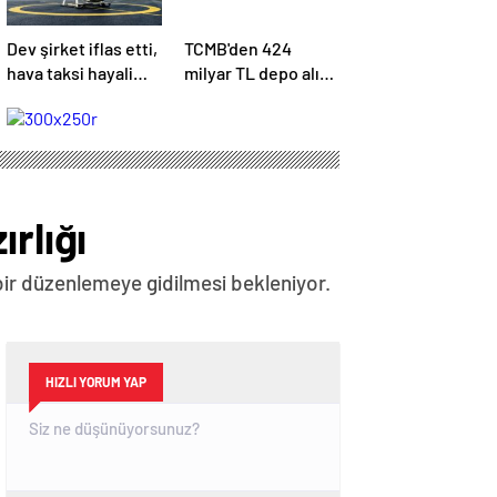
Dev şirket iflas etti,
TCMB'den 424
hava taksi hayali
milyar TL depo alım
suya düştü
ihalesi
rlığı
ir düzenlemeye gidilmesi bekleniyor.
HIZLI YORUM YAP