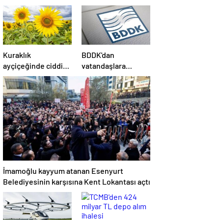
Kuraklık
BDDK'dan
ayçiçeğinde ciddi
vatandaşlara
verim kaybına
dolandırıcılık uyarısı
neden oldu
İmamoğlu kayyum atanan Esenyurt
Belediyesinin karşısına Kent Lokantası açtı